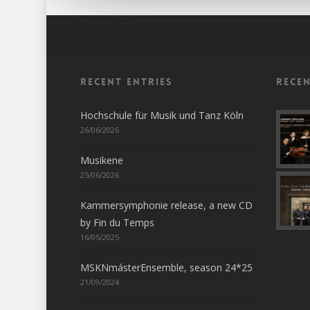
Recent entries
Rece
Hochschule für Musik und Tanz Köln
26/06/2026
Musikene
25/06/2026
Kammersymphonie release, a new CD
by Fin du Temps
16/05/2025
MSKNmásterEnsemble, season 24*25
21/09/2024