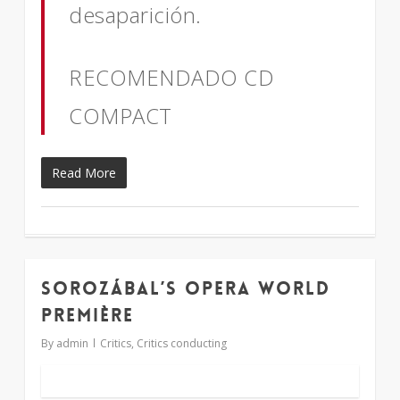
desaparición.
RECOMENDADO CD
COMPACT
Read More
Sorozábal’s Opera world
1
première
By
admin
Critics
,
Critics conducting