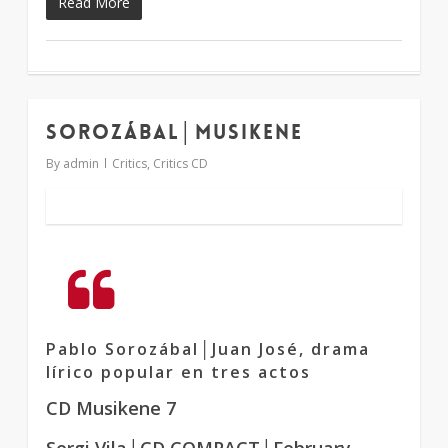
Read More
Sorozábal│Musikene
1
By
admin
Critics
,
Critics CD
Pablo Sorozábal│Juan José, drama
lírico popular en tres actos
CD Musikene 7