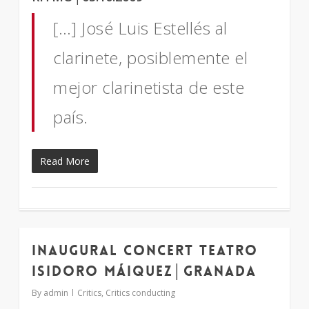
[…] José Luis Estellés al
clarinete, posiblemente el
mejor clarinetista de este
país.
Read More
Inaugural Concert Teatro
1
Isidoro Máiquez│Granada
By
admin
Critics
,
Critics conducting