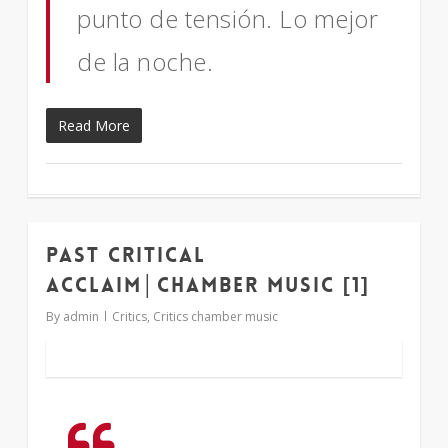
punto de tensión. Lo mejor
de la noche.
Read More
Past critical
1
acclaim│chamber music [1]
By
admin
Critics
,
Critics chamber music