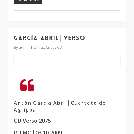
García Abril│Verso
1
By
admin
Critics
,
Critics CD
Antón García Abril│Cuarteto de
Agrippa
CD Verso 2075
RITMO│03.10.2009