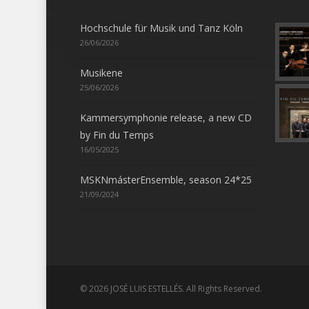
Hochschule für Musik und Tanz Köln
26/06/2026
Musikene
25/06/2026
Kammersymphonie release, a new CD
by Fin du Temps
16/05/2025
MSKNmásterEnsemble, season 24*25
21/09/2024
© 2026 JOSÉ LUIS ESTELLÉS. All Rights Reserved.