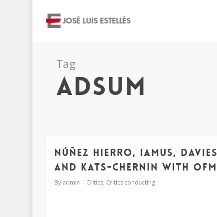
Tag
adsum
Núñez Hierro, IAMUS, Davie
and Kats-Chernin with OF
By
admin
Critics
,
Critics conducting