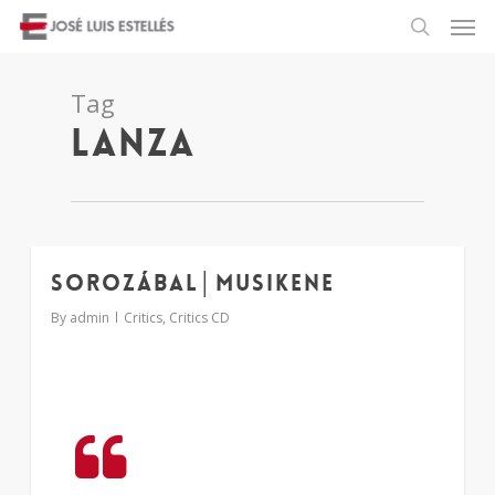
Tag
Lanza
Sorozábal│Musikene
1
By
admin
Critics
,
Critics CD