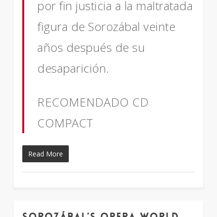
por fin justicia a la maltratada
figura de Sorozábal veinte
años después de su
desaparición.
RECOMENDADO CD
COMPACT
Read More
Sorozábal’s Opera world
1