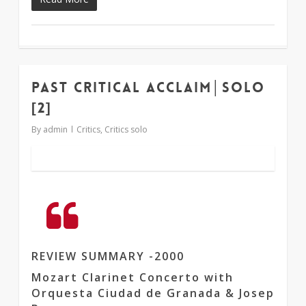
Past critical acclaim│solo
2
[2]
By
admin
Critics
,
Critics solo
REVIEW SUMMARY -2000
Mozart Clarinet Concerto with
Orquesta Ciudad de Granada & Josep