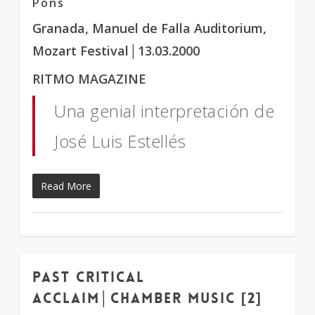
Pons
Granada, Manuel de Falla Auditorium,
Mozart Festival│13.03.2000
RITMO MAGAZINE
Una genial interpretación de
José Luis Estellés
Read More
Past critical
1
acclaim│chamber music [2]