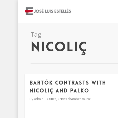
Tag
nicoliç
Bartók Contrasts with
Nicoliç and Palko
By
admin
Critics
,
Critics chamber music