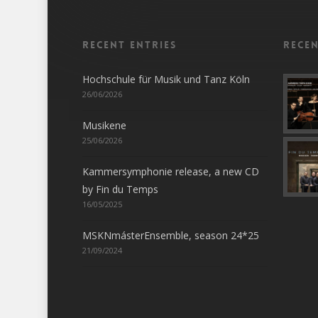
Recent entries
Rece
Hochschule für Musik und Tanz Köln
26/06/2026
Musikene
25/06/2026
Kammersymphonie release, a new CD
by Fin du Temps
16/05/2025
MSKNmásterEnsemble, season 24*25
21/09/2024