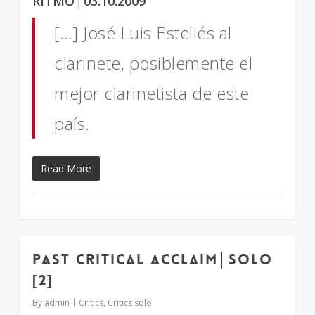
RITMO│03.10.2009
[…] José Luis Estellés al
clarinete, posiblemente el
mejor clarinetista de este
país.
Read More
Past critical acclaim│solo
2
[2]
By
admin
Critics
,
Critics solo