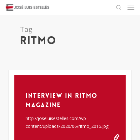
Tag
ritmo
61
Interview in Ritmo
Magazine
http://joseluisestelles.com/wp-
content/uploads/2020/06/ritmo_2015.jpg