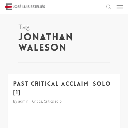
Tag
jonathan
waleson
Past critical acclaim│solo
1
[1]
By
admin
Critics
,
Critics solo