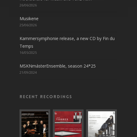
26/06/2026
Musikene
25/06/2026
Kammersymphonie release, a new CD by Fin du
Temps
16/05/2025
MSKNmásterEnsemble, season 24*25
21/09/2024
Recent recordings