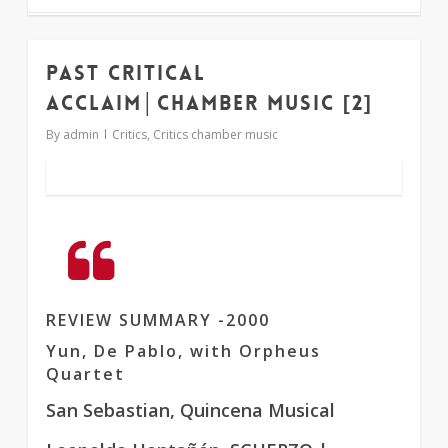
Past critical
1
acclaim│chamber music [2]
By
admin
Critics
,
Critics chamber music
REVIEW SUMMARY -2000
Yun, De Pablo, with Orpheus
Quartet
San Sebastian, Quincena Musical