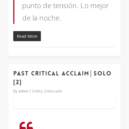
punto de tensión. Lo mejor
de la noche.
Read More
Past critical acclaim│solo
2
[2]
By
admin
Critics
,
Critics solo