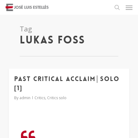
Tag
lukas foss
Past critical acclaim│solo
1
[1]
By
admin
Critics
,
Critics solo