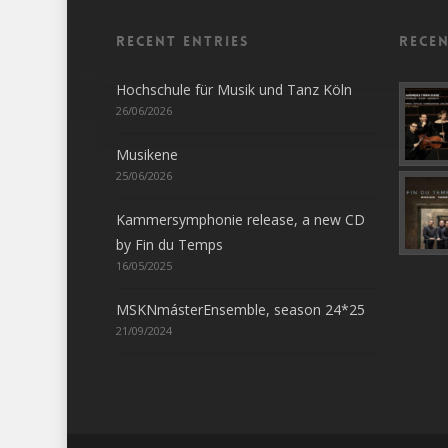
Recent entries
Rece
Hochschule für Musik und Tanz Köln
26/06/2026
Musikene
25/06/2026
Kammersymphonie release, a new CD
by Fin du Temps
16/05/2025
MSKNmásterEnsemble, season 24*25
21/09/2024