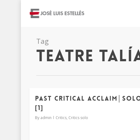
Tag
teatre talí
Past critical acclaim│sol
[1]
By
admin
Critics
,
Critics solo