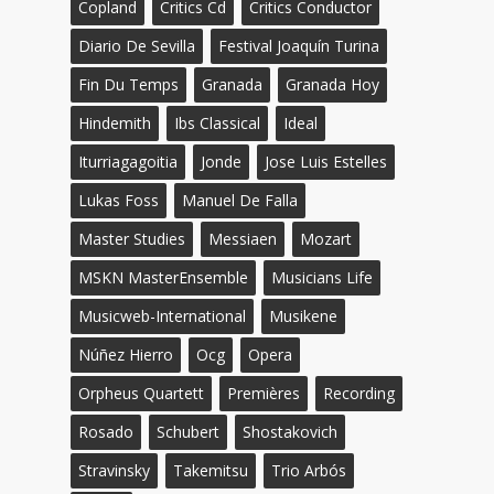
Copland
Critics Cd
Critics Conductor
Diario De Sevilla
Festival Joaquín Turina
Fin Du Temps
Granada
Granada Hoy
Hindemith
Ibs Classical
Ideal
Iturriagagoitia
Jonde
Jose Luis Estelles
Lukas Foss
Manuel De Falla
Master Studies
Messiaen
Mozart
MSKN MasterEnsemble
Musicians Life
Musicweb-International
Musikene
Núñez Hierro
Ocg
Opera
Orpheus Quartett
Premières
Recording
Rosado
Schubert
Shostakovich
Stravinsky
Takemitsu
Trio Arbós