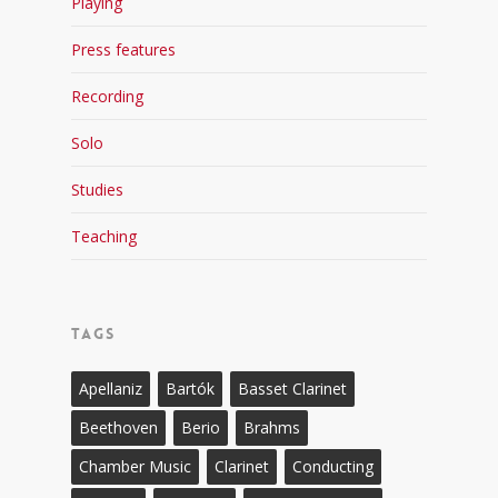
Playing
Press features
Recording
Solo
Studies
Teaching
Tags
Apellaniz
Bartók
Basset Clarinet
Beethoven
Berio
Brahms
Chamber Music
Clarinet
Conducting