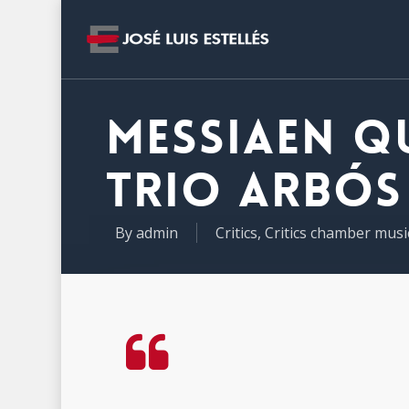
Messiaen Q
Trio Arbós
By
admin
Critics
,
Critics chamber musi