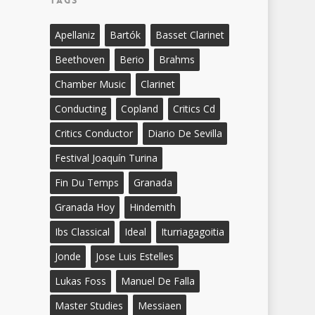
Apellaniz
Bartók
Basset Clarinet
Beethoven
Berio
Brahms
Chamber Music
Clarinet
Conducting
Copland
Critics Cd
Critics Conductor
Diario De Sevilla
Festival Joaquín Turina
Fin Du Temps
Granada
Granada Hoy
Hindemith
Ibs Classical
Ideal
Iturriagagoitia
Jonde
Jose Luis Estelles
Lukas Foss
Manuel De Falla
Master Studies
Messiaen