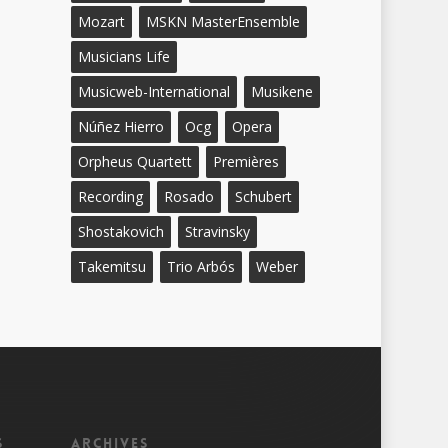
Mozart
MSKN MasterEnsemble
Musicians Life
Musicweb-International
Musikene
Núñez Hierro
Ocg
Opera
Orpheus Quartett
Premières
Recording
Rosado
Schubert
Shostakovich
Stravinsky
Takemitsu
Trio Arbós
Weber
s
Archives