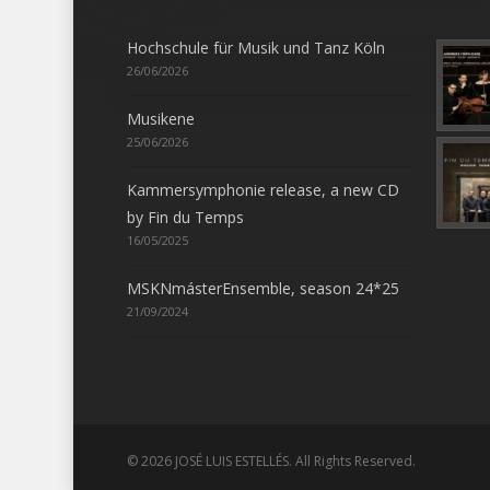
Hochschule für Musik und Tanz Köln
26/06/2026
Musikene
25/06/2026
Kammersymphonie release, a new CD
by Fin du Temps
16/05/2025
MSKNmásterEnsemble, season 24*25
21/09/2024
© 2026 JOSÉ LUIS ESTELLÉS. All Rights Reserved.