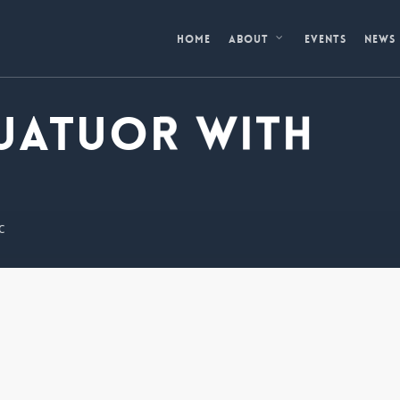
Home
Events
News
About
uatuor with
c